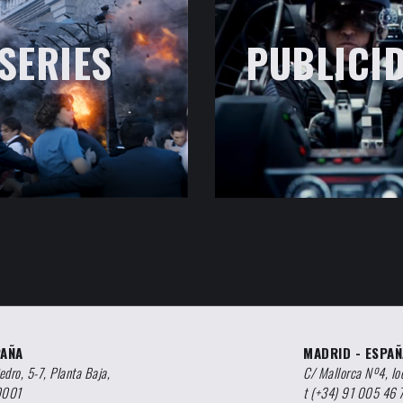
SERIES
PUBLICI
PAÑA
MADRID - ESPAÑ
edro, 5-7, Planta Baja,
C/ Mallorca Nº4, loc
50001
t
(+34) 91 005 46 