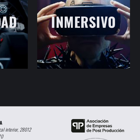
DAD
INMERSIVO
A
al interior, 28012
70